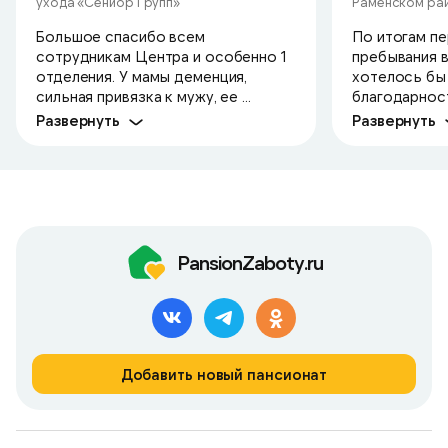
ухода «Сениор Групп»
Раменском ра
Большое спасибо всем
По итогам п
сотрудникам Центра и особенно 1
пребывания 
отделения. У мамы деменция,
хотелось бы
сильная привязка к мужу, ее ...
благодарност
Развернуть
Развернуть
PansionZaboty.ru
Добавить новый пансионат