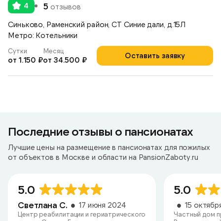
4
5
отзывов
Синьково, Раменский район, СТ Синие дали, д.15Л
Метро: Котельники
Сутки
Месяц
Оставить заявку
от 1.150 ₽
от 34.500 ₽
Последние отзывы о пансионатах
Лучшие цены на размещение в пансионатах для пожилых
от объектов в Москве и области на PansionZaboty.ru
5.0
5.0
Светлана С.
17 июня 2024
15 октябр
Центр реабилитации и гериатрического
Частный дом п