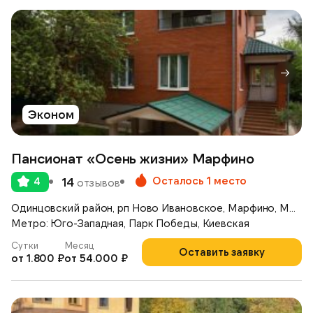
Эконом
Пансионат «Осень жизни» Марфино
Осталось 1 место
4
14
отзывов
Одинцовский район, рп Ново Ивановское, Марфино, Можайское шоссе, д.46
Метро: Юго-Западная, Парк Победы, Киевская
Сутки
Месяц
Оставить заявку
от 1.800 ₽
от 54.000 ₽