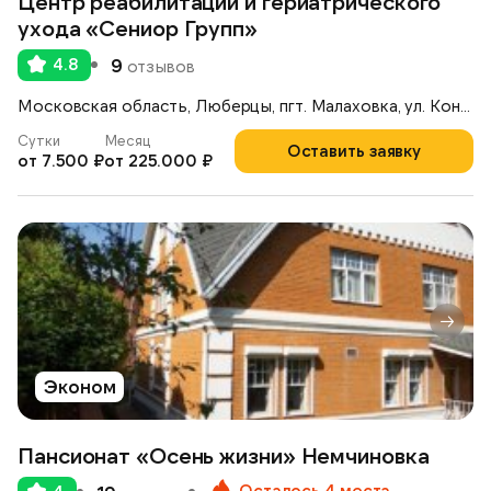
Центр реабилитации и гериатрического
ухода «Сениор Групп»
4.8
9
отзывов
Московская область, Люберцы, пгт. Малаховка, ул. Константинова, 42А
Сутки
Месяц
Оставить заявку
от 7.500 ₽
от 225.000 ₽
Эконом
Пансионат «Осень жизни» Немчиновка
Осталось 4 места