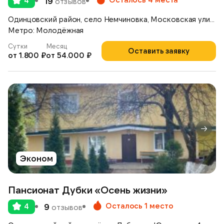
4
19
отзывов
Одинцовский район, село Немчиновка, Московская улица, д.17
Метро: Молодёжная
Сутки
Месяц
Оставить заявку
от 1.800 ₽
от 54.000 ₽
Эконом
Пансионат Дубки «Осень жизни»
Осталось 1 место
4
9
отзывов