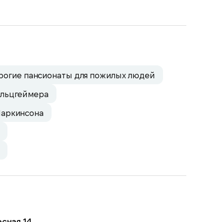
рогие пансионаты для пожилых людей
Альцгеймера
Паркинсона
сная 14