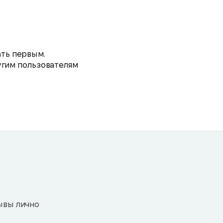
ать первым.
угим пользователям
ывы лично