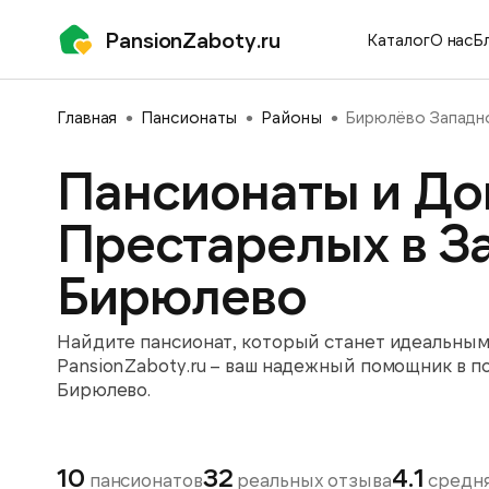
PansionZaboty.ru
Каталог
О нас
Б
Главная
Пансионаты
Районы
Бирюлёво Западн
Пансионаты и До
Престарелых в З
Бирюлево
Найдите пансионат, который станет идеальным 
PansionZaboty.ru – ваш надежный помощник в п
Бирюлево.
10
32
4.1
пансионатов
реальных отзыва
средня