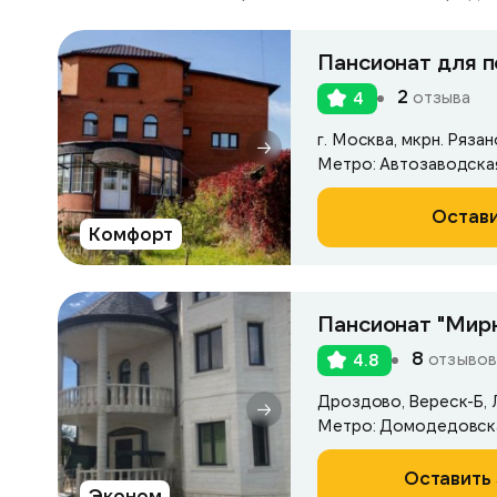
Пансионат для 
2
отзыва
4
г. Москва, мкрн. Рязан
Остави
Комфорт
Пансионат "Мирн
8
отзывов
4.8
Дроздово, Вереск-Б, Л
Метро: Домодедовск
Оставить 
Эконом