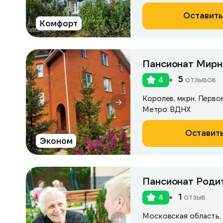
Оставить
Комфорт
Пансионат Мирн
5
отзывов
4
Королев, мкрн. Первом
Метро: ВДНХ
Оставить
Эконом
Пансионат Роди
1
отзыв
4
Московская область, г