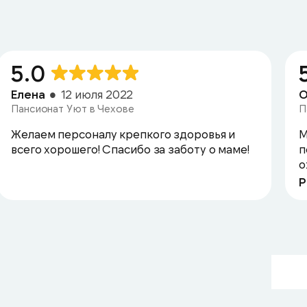
5.0
Елена
12 июля 2022
О
Пансионат Уют в Чехове
П
Желаем персоналу крепкого здоровья и
М
всего хорошего! Спасибо за заботу о маме!
п
о
Р