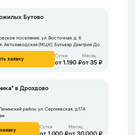
пожилых Бутово
овское поселение, ул. Восточная, д. 6
Метро: Автозаводская, Автозаводская (МЦК), Бульвар Дмитрия Донского
Сутки
Месяц
ть заявку
от 1.190 ₽
от 35 ₽
ика" в Дроздово
енинский район, ул. Сергиевская, д.17А
ая
Сутки
Месяц
заявку
от 1.000 ₽
от 30.000 ₽