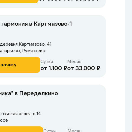
 гармония в Картмазово-1
деревня Картмазово, 41
Саларьево, Румянцево
Сутки
Месяц
 заявку
от 1.100 ₽
от 33.000 ₽
ника" в Переделкино
отовская аллея, д.14
оссе
Сутки
Месяц