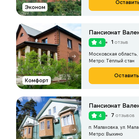
Оставить
Эконом
Пансионат Вален
1
отзыв
4
Метро: Тёплый стан
Оставить
Комфорт
Пансионат Вале
7
отзывов
4
п. Малаховка, ул. Мала
Метро: Выхино