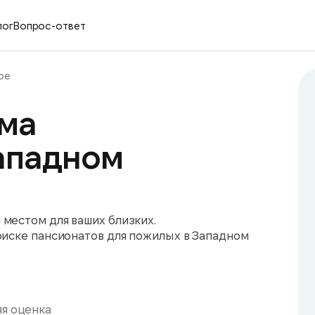
лог
Вопрос-ответ
ое
ма
ападном
местом для ваших близких.
оиске пансионатов для пожилых в Западном
я оценка