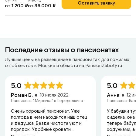
Сутки
Месяц
Оставить заявку
от 1.200 ₽
от 36.000 ₽
Последние отзывы о пансионатах
Лучшие цены на размещение в пансионатах для пожилых
от объектов в Москве и области на PansionZaboty.ru
5.0
5.0
Роман Б.
Анна
18 июля 2022
12 
Пансионат "Мирника" в Переделкино
Пансионат Вал
Очень хороший пансионат. Уже
У бабушки ту
полгода в нем находится наш отец
сиделка, она
и дедушка. Везде чистота уют и
теперь бабул
порядок. Удобные кровати ...
ходунками, а