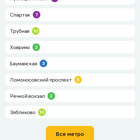
Спартак
7
Трубная
10
Ховрино
2
Бауманская
3
Ломоносовский проспект
8
Речной вокзал
2
Зябликово
10
Все метро