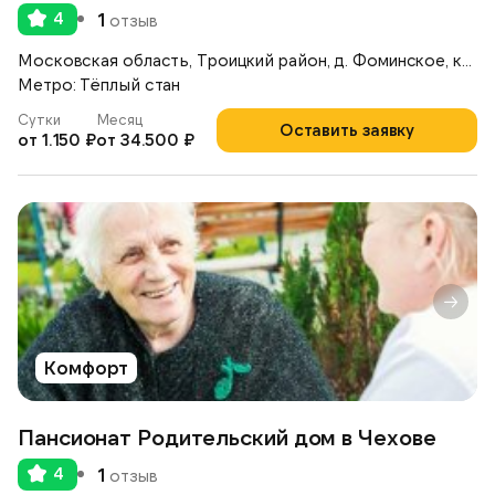
4
1
отзыв
Московская область, Троицкий район, д. Фоминское, коттеджный поселок «Согласие — 1», ул. Полевая, д.16
Метро: Тёплый стан
Сутки
Месяц
Оставить заявку
от 1.150 ₽
от 34.500 ₽
Комфорт
Пансионат Родительский дом в Чехове
4
1
отзыв