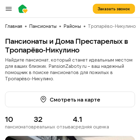
Заказать звонок
Главная
Пансионаты
Районы
Тропарёво-Никулино
Пансионаты и Дома Престарелых в
Тропарёво-Никулино
Найдите пансионат, который станет идеальным местом
для ваших близких. PansionZaboty.ru – ваш надежный
помощник в поиске пансионатов для пожилых в
Тропарёво-Никулино.
Смотреть на карте
10
32
4.1
пансионатов
реальных отзыва
средняя оценка