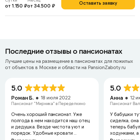
Сутки
Месяц
Оставить заявку
от 1.150 ₽
от 34.500 ₽
Последние отзывы о пансионатах
Лучшие цены на размещение в пансионатах для пожилых
от объектов в Москве и области на PansionZaboty.ru
5.0
5.0
Роман Б.
Анна
18 июля 2022
12 
Пансионат "Мирника" в Переделкино
Пансионат Вал
Очень хороший пансионат. Уже
У бабушки ту
полгода в нем находится наш отец
сиделка, она
и дедушка. Везде чистота уют и
теперь бабул
порядок. Удобные кровати ...
ходунками, а