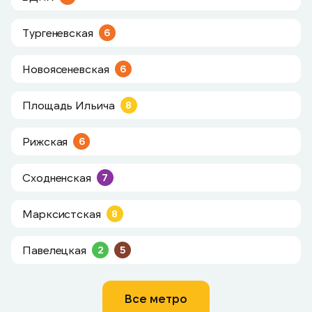
Тургеневская
6
Новоясеневская
6
Площадь Ильича
8
Рижская
6
Сходненская
7
Марксистская
8
Павелецкая
2
5
Все метро