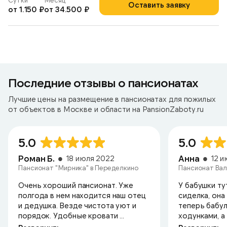
Сутки
Месяц
Оставить заявку
от 1.150 ₽
от 34.500 ₽
Последние отзывы о пансионатах
Лучшие цены на размещение в пансионатах для пожилых
от объектов в Москве и области на PansionZaboty.ru
5.0
5.0
Роман Б.
Анна
18 июля 2022
12 
Пансионат "Мирника" в Переделкино
Пансионат Вал
Очень хороший пансионат. Уже
У бабушки ту
полгода в нем находится наш отец
сиделка, она
и дедушка. Везде чистота уют и
теперь бабул
порядок. Удобные кровати ...
ходунками, а