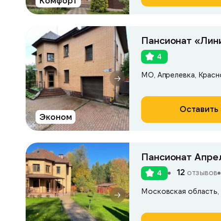
Комфорт
Пансионат «Лин
4
МО, Апрелевка, Красно
Оставить 
Эконом
Пансионат Апре
12
отзывов
4