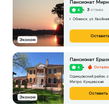
Пансионат Мирн
3
отзыва
4
г. Обнинск, ул. Хвойная
Оставить
Эконом
Пансионат Ершо
Осталос
4
Одинцовский район, с
Метро: Кунцевская
Оставить 
Эконом