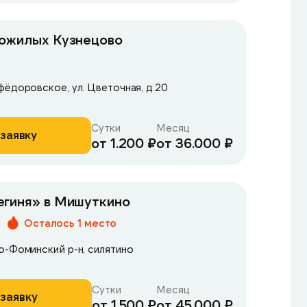
пожилых Кузнецово
фёдоровское, ул. Цветочная, д.20
Сутки
Месяц
заявку
от 1.200 ₽
от 36.000 ₽
егиня» в Мишуткино
Осталось 1 место
о-Фоминский р-н, силятино
Сутки
Месяц
заявку
от 1.500 ₽
от 45.000 ₽