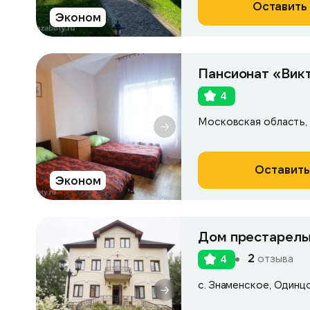
Оставить 
Эконом
Пансионат «Вик
4
Оставить
Эконом
Дом престарелы
2
отзыва
4
с. Знаменское, Одинцо