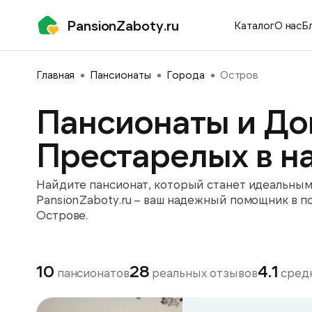
PansionZaboty.ru
Каталог
О нас
Б
Главная
Пансионаты
Города
Остров
Пансионаты и До
Престарелых в н
Найдите пансионат, который станет идеальным 
PansionZaboty.ru – ваш надежный помощник в п
Острове.
10
28
4.1
пансионатов
реальных отзывов
средн