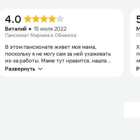
4.0
Виталий
15 июля 2022
М
Пансионат Мирника в Обнинске
П
В этом пансионате живет моя мама,
Х
поскольку я не могу сам за ней ухаживать
п
из-за работы. Маме тут нравится, нашла ...
м
Развернуть
Р