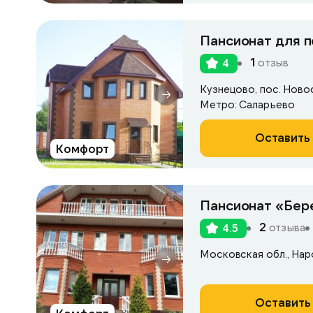
Пансионат для 
1
отзыв
4
Кузнецово, пос. Ново
Метро: Саларьево
Оставить 
Комфорт
Пансионат «Бер
2
отзыва
4.5
Московская обл., Нар
Оставить 