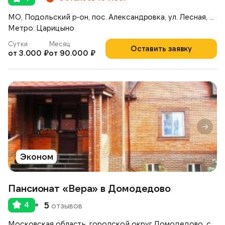
МО, Подольский р-он, пос. Александровка, ул. Лесная, д. 14/1
Метро: Царицыно
Сутки
Месяц
Оставить заявку
от 3.000 ₽
от 90.000 ₽
Эконом
Пансионат «Вера» в Домодедово
4
5
отзывов
Московская область, городской округ Домодедово, село Ям, улица Школьная, 38