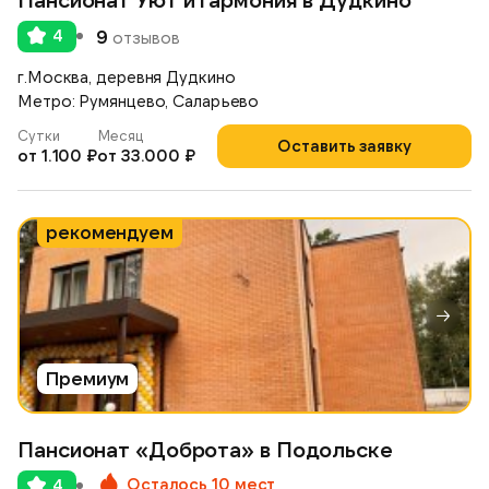
4
9
отзывов
г.Москва, деревня Дудкино
Метро: Румянцево, Саларьево
Сутки
Месяц
Оставить заявку
от 1.100 ₽
от 33.000 ₽
рекомендуем
Премиум
Пансионат «Доброта» в Подольске
Осталось 10 мест
4