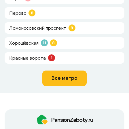
Перово
8
Ломоносовский проспект
8
Хорошёвская
11
8
Красные ворота
1
Все метро
PansionZaboty.ru