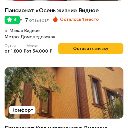
Пансионат «Осень жизни» Видное
Осталось 1 место
4
7
отзывов
д. Малое Видное,
Метро: Домодедовская
Сутки
Месяц
Оставить заявку
от 1.800 ₽
от 54.000 ₽
Комфорт
Пансионат Уют и гармония в Дудкино