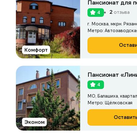
Пансионат для 
2
отзыва
4
г. Москва, мкрн. Рязан
Остави
Комфорт
Пансионат «Лин
4
МО, Балашиха, кварта
Метро: Щёлковская
Оставить
Эконом