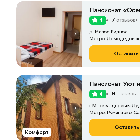
Пансионат «Осе
7
отзывов
4
д. Малое Видное,
Метро: Домодедовск
Оставить 
Пансионат Уют и
9
отзывов
4
г.Москва, деревня Ду
Метро: Румянцево, С
Оставить
Комфорт