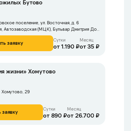
пожилых Бутово
овское поселение, ул. Восточная, д. 6
Метро: Автозаводская, Автозаводская (МЦК), Бульвар Дмитрия Донского
Сутки
Месяц
ть заявку
от 1.190 ₽
от 35 ₽
ия жизни» Хомутово
л Хомутово, 29
Сутки
Месяц
 заявку
от 890 ₽
от 26.700 ₽