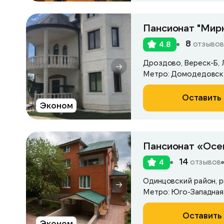
Пансионат "Мирн
8
отзывов
4.8
Дроздово, Вереск-Б, Л
Метро: Домодедовск
Оставить 
Эконом
Пансионат «Осе
14
отзывов
4
Метро: Юго-Западная
Оставить 
Эконом