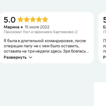
5.0
Марина
15 июля 2022
Е
Пансионат Уют и гармония в Картмазово-2
П
Я была в длительной командировке, после
П
операции папу не с кем было оставить,
л
оставила на три недели здесь. Зря боялась ...
п
Развернуть
Р