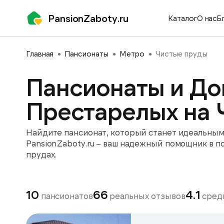
PansionZaboty.ru
Каталог
О нас
Б
Главная
Пансионаты
Метро
Чистые пруды
Пансионаты и До
Престарелых на 
Найдите пансионат, который станет идеальным 
PansionZaboty.ru – ваш надежный помощник в п
прудах.
10
66
4.1
пансионатов
реальных отзывов
средн