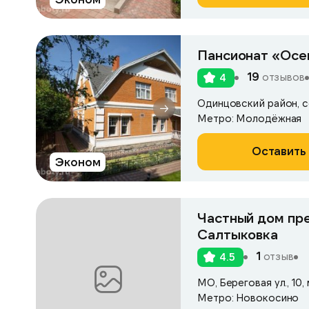
Пансионат «Осе
19
отзывов
4
Одинцовский район, с
Метро: Молодёжная
Оставить 
Эконом
Частный дом пр
Салтыковка
1
отзыв
4.5
МО, Береговая ул., 10
Метро: Новокосино