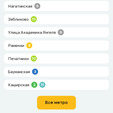
Нагатинская
9
Зябликово
10
Улица Академика Янгеля
9
Раменки
8
Печатники
10
Бауманская
3
Каширская
2
11
Все метро