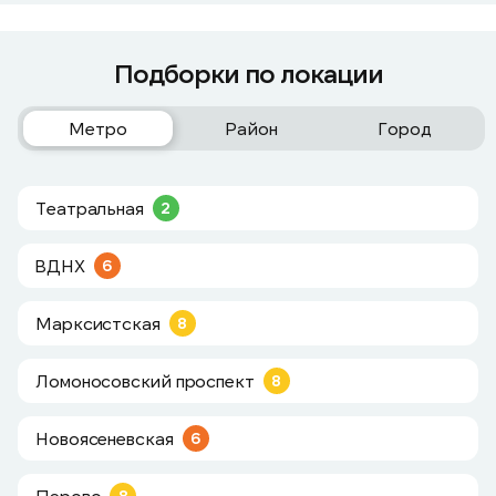
Подборки по локации
Метро
Район
Город
Театральная
2
ВДНХ
6
Марксистская
8
Ломоносовский проспект
8
Новоясеневская
6
Перово
8