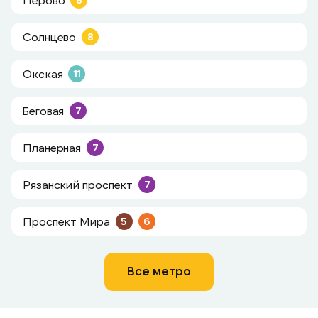
Солнцево
8
Окская
11
Беговая
7
Планерная
7
Рязанский проспект
7
Проспект Мира
5
6
Все метро