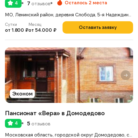
Осталось 2 места
4
7
отзывов
МО, Ленинский район, деревня Слобода, 5-я Надеждинская улица 4
Сутки
Месяц
Оставить заявку
от 1.800 ₽
от 54.000 ₽
Эконом
Пансионат «Вера» в Домодедово
4
5
отзывов
Московская область, городской округ Домодедово, село Ям, улица Школьная, 38