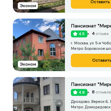
Оставить 
Эконом
Пансионат "Мир
4
отзыва
4.5
г. Москва, ул. 5-я Чоб
Метро: Боровское ш
Оставить
Эконом
Пансионат "Мирн
8
отзывов
4.8
Дроздово, Вереск-Б, Л
Метро: Домодедовск