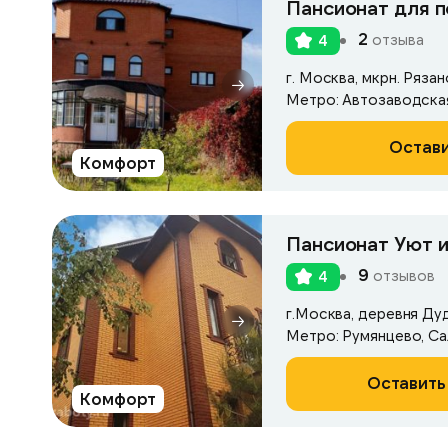
Пансионат для 
2
отзыва
4
г. Москва, мкрн. Рязан
Остави
Комфорт
Пансионат Уют и
9
отзывов
4
г.Москва, деревня Ду
Метро: Румянцево, С
Оставить
Комфорт