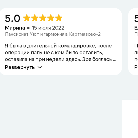
5.0
Марина
15 июля 2022
Е
Пансионат Уют и гармония в Картмазово-2
П
Я была в длительной командировке, после
П
операции папу не с кем было оставить,
л
оставила на три недели здесь. Зря боялась ...
п
Развернуть
Р