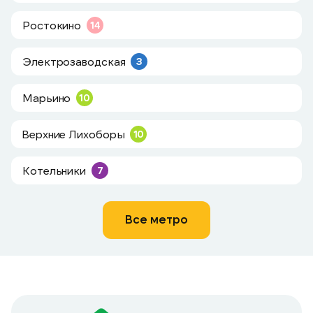
Ростокино
14
Электрозаводская
3
Марьино
10
Верхние Лихоборы
10
Котельники
7
Все метро