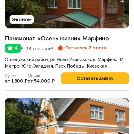
Эконом
Пансионат «Осень жизни» Марфино
Осталось 2 места
4
14
отзывов
Одинцовский район, рп Ново Ивановское, Марфино, Можайское шоссе, д.46
Метро: Юго-Западная, Парк Победы, Киевская
Сутки
Месяц
Оставить заявку
от 1.800 ₽
от 54.000 ₽