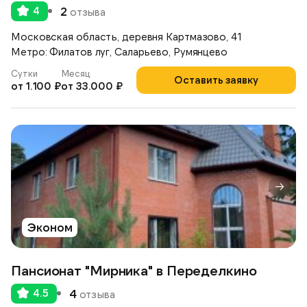
4
2
отзыва
Московская область, деревня Картмазово, 41
Метро: Филатов луг, Саларьево, Румянцево
Сутки
Месяц
Оставить заявку
от 1.100 ₽
от 33.000 ₽
Эконом
Пансионат "Мирника" в Переделкино
4.5
4
отзыва