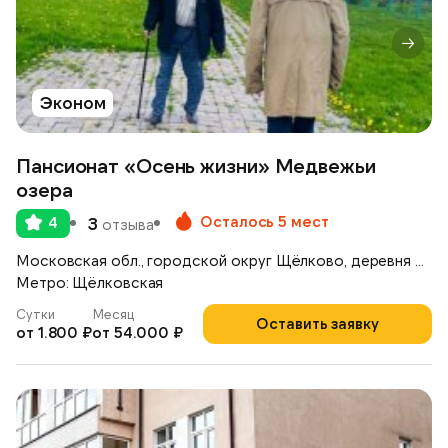
Эконом
Пансионат «Осень жизни» Медвежьи
озера
Осталось 5 мест
4
3
отзыва
Московская обл., городской округ Щёлково, деревня Медвежьи Озёра, д. 39
Метро: Щёлковская
Сутки
Месяц
Оставить заявку
от 1.800 ₽
от 54.000 ₽