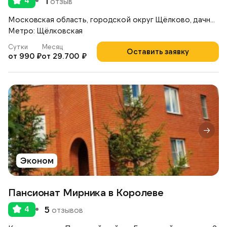
4
1
отзыв
Московская область, городской округ Щёлково, дачный посёлок Загорянский,
Метро: Щёлковская
Сутки
Месяц
Оставить заявку
от 990 ₽
от 29.700 ₽
Эконом
Пансионат Мирника в Королеве
4
5
отзывов