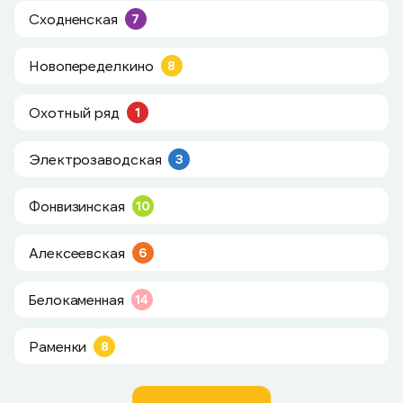
Сходненская
7
Новопеределкино
8
Охотный ряд
1
Электрозаводская
3
Фонвизинская
10
Алексеевская
6
Белокаменная
14
Раменки
8