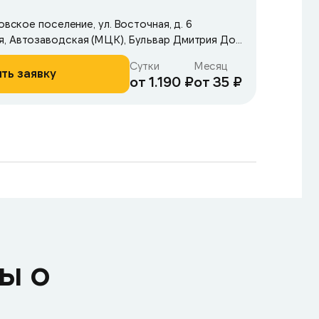
овское поселение, ул. Восточная, д. 6
Метро: Автозаводская, Автозаводская (МЦК), Бульвар Дмитрия Донского
Сутки
Месяц
ть заявку
от 1.190 ₽
от 35 ₽
ы о