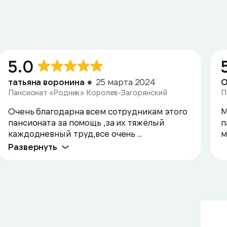
5.0
татьяна воронина
25 марта 2024
О
Пансионат «Родник» Королев-Загорянский
П
Очень благодарна всем сотрудникам этого
М
пансионата за помощь ,за их тяжёлый
п
каждодневный труд,все очень ...
м
Развернуть