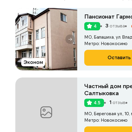
Пансионат Гармо
3
отзыва
4
МО, Балашиха, ул. Вла
Метро: Новокосино
Оставить 
Эконом
Частный дом пр
Салтыковка
1
отзыв
4.5
МО, Береговая ул., 10
Метро: Новокосино