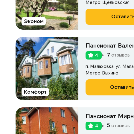
Метро: Щёлковская
Оставить
Эконом
Пансионат Вале
7
отзывов
4
п. Малаховка, ул. Мала
Метро: Выхино
Оставить
Комфорт
Пансионат Мирн
5
отзывов
4