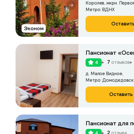
Королев, мкрн. Первом
Метро: ВДНХ
Оставить
Эконом
Пансионат «Осе
7
отзывов
4
д. Малое Видное,
Метро: Домодедовск
Оставить 
Пансионат для 
2
отзыва
4