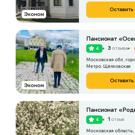
Оставить 
Эконом
Пансионат «Осе
3
отзыва
4
Метро: Щёлковская
Оставить 
Эконом
Пансионат «Род
1
отзыв
4