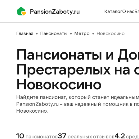
PansionZaboty.ru
Каталог
О нас
Б
Главная
Пансионаты
Метро
Новокосино
Пансионаты и До
Престарелых на 
Новокосино
Найдите пансионат, который станет идеальным 
PansionZaboty.ru – ваш надежный помощник в п
Новокосино.
10
37
4.2
пансионатов
реальных отзывов
сред