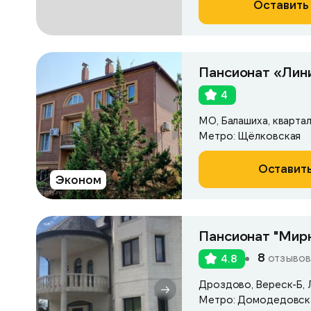
Оставить 
Пансионат «Лин
4
МО, Балашиха, кварта
Метро: Щёлковская
Оставить
Эконом
Пансионат "Мирн
8
отзывов
4.8
Дроздово, Вереск-Б, Л
Метро: Домодедовск