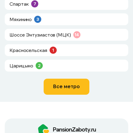
Спартак
7
Мякинино
3
Шоссе Энтузиастов (МЦК)
14
Красносельская
1
Царицыно
2
Все метро
PansionZaboty.ru