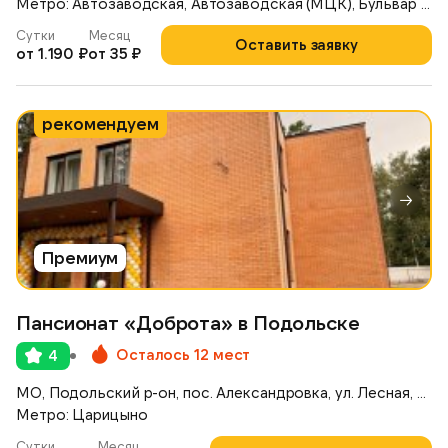
Метро: Автозаводская, Автозаводская (МЦК), Бульвар Дмитрия Донского
Сутки
Месяц
Оставить заявку
от 1.190 ₽
от 35 ₽
рекомендуем
Премиум
Пансионат «Доброта» в Подольске
Осталось 12 мест
4
МО, Подольский р-он, пос. Александровка, ул. Лесная, д. 14/1
Метро: Царицыно
Сутки
Месяц