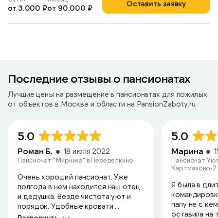
Оставить заявку
от 3.000 ₽
от 90.000 ₽
Последние отзывы о пансионатах
Лучшие цены на размещение в пансионатах для пожилых
от объектов в Москве и области на PansionZaboty.ru
5.0
5.0
Роман Б.
Марина
18 июля 2022
Пансионат "Мирника" в Переделкино
Пансионат Уют
Картмазово-2
Очень хороший пансионат. Уже
Я была в дли
полгода в нем находится наш отец
командировк
и дедушка. Везде чистота уют и
папу не с ке
порядок. Удобные кровати ...
оставила на т
Развернуть