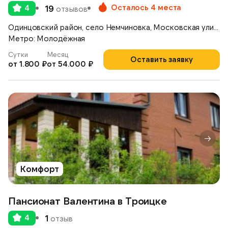
Осталось 4 места
4
19
отзывов
Одинцовский район, село Немчиновка, Московская улица, д.17
Метро: Молодёжная
Сутки
Месяц
Оставить заявку
от 1.800 ₽
от 54.000 ₽
Комфорт
Пансионат Валентина в Троицке
4
1
отзыв