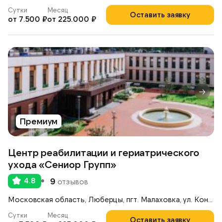
Сутки
Месяц
Оставить заявку
от 7.500 ₽
от 225.000 ₽
Премиум
Центр реабилитации и гериатрического
ухода «Сениор Групп»
4.8
9
отзывов
Московская область, Люберцы, пгт. Малаховка, ул. Константинова, 42А
Сутки
Месяц
Оставить заявку