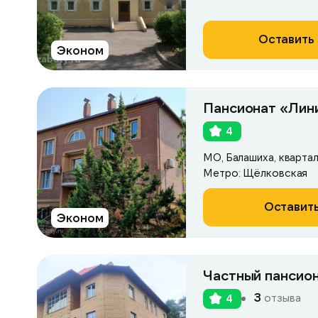
Оставить 
Эконом
Пансионат «Лин
4
МО, Балашиха, кварта
Метро: Щёлковская
Оставить
Эконом
Частный пансио
3
отзыва
4