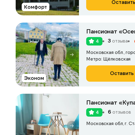
Оставить
Комфорт
Пансионат «Осе
3
отзыва
4
Метро: Щёлковская
Оставить 
Эконом
Пансионат «Куп
6
отзывов
4
Московская обл, г. Ста