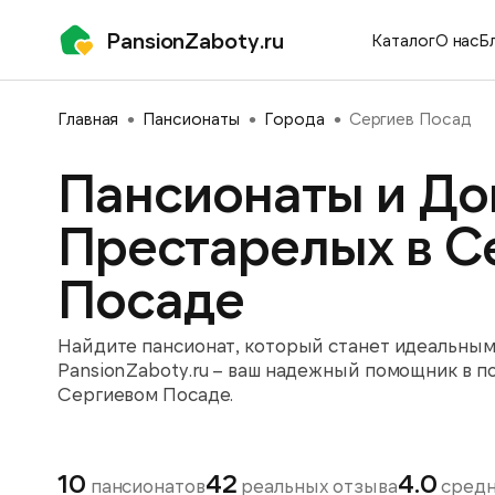
PansionZaboty.ru
Каталог
О нас
Б
Главная
Пансионаты
Города
Сергиев Посад
Пансионаты и До
Престарелых в С
Посаде
Найдите пансионат, который станет идеальным 
PansionZaboty.ru – ваш надежный помощник в п
Сергиевом Посаде.
10
42
4.0
пансионатов
реальных отзыва
средн