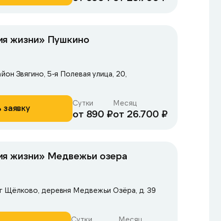
ия жизни» Пушкино
он Звягино, 5-я Полевая улица, 20,
Сутки
Месяц
 заявку
от 890 ₽
от 26.700 ₽
ия жизни» Медвежьи озера
г Щёлково, деревня Медвежьи Озёра, д. 39
Сутки
Месяц