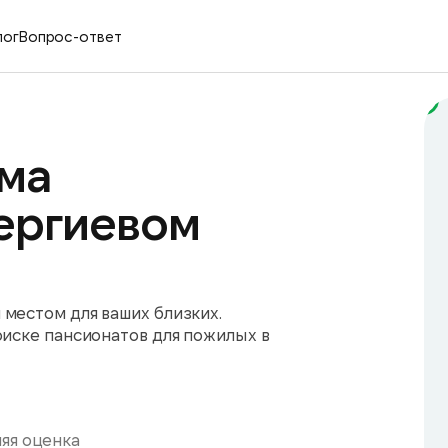
лог
Вопрос-ответ
ма
ергиевом
местом для ваших близких.
оиске пансионатов для пожилых в
яя оценка