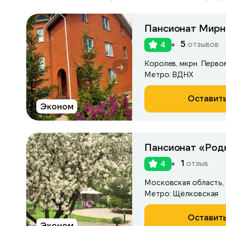
Пансионат Мирн
5
отзывов
4
Королев, мкрн. Первом
Метро: ВДНХ
Оставить
Эконом
Пансионат «Род
1
отзыв
4
Метро: Щёлковская
Оставить
Эконом