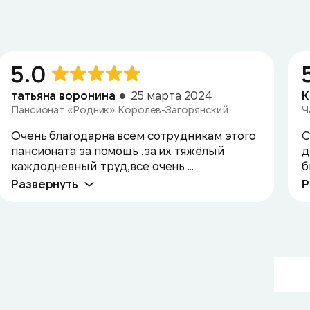
5.0
татьяна воронина
25 марта 2024
К
Пансионат «Родник» Королев-Загорянский
Ч
Очень благодарна всем сотрудникам этого
С
пансионата за помощь ,за их тяжёлый
д
каждодневный труд,все очень ...
б
Развернуть
Р