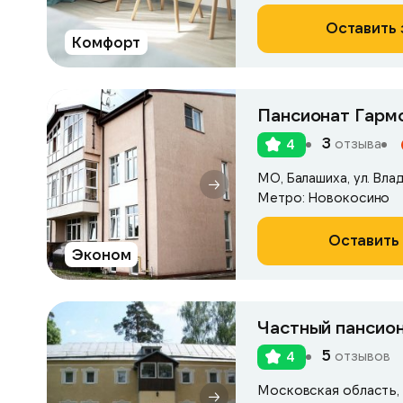
Оставить 
Комфорт
Пансионат Гармо
3
отзыва
4
МО, Балашиха, ул. Вла
Метро: Новокосино
Оставить 
Эконом
Частный пансио
5
отзывов
4