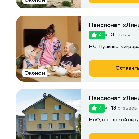
Пансионат «Лин
3
отзыва
4
МО, Пушкино, микрорай
Оставить
Эконом
Пансионат «Лин
13
отзывов
4
МоО, городской окру