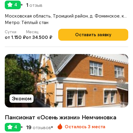
4
1
отзыв
Московская область, Троицкий район, д. Фоминское, коттеджный поселок «Согласие — 1», ул. Полевая, д.16
Метро: Тёплый стан
Сутки
Месяц
Оставить заявку
от 1.150 ₽
от 34.500 ₽
Эконом
Пансионат «Осень жизни» Немчиновка
Осталось 3 места
4
19
отзывов