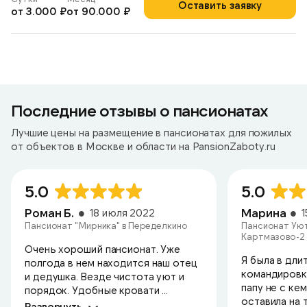
Оставить заявку
от 3.000 ₽
от 90.000 ₽
Последние отзывы о пансионатах
Лучшие цены на размещение в пансионатах для пожилых
от объектов в Москве и области на PansionZaboty.ru
5.0
5.0
Роман Б.
Марина
18 июля 2022
Пансионат "Мирника" в Переделкино
Пансионат Уют
Картмазово-2
Очень хороший пансионат. Уже
Я была в дли
полгода в нем находится наш отец
командировк
и дедушка. Везде чистота уют и
папу не с ке
порядок. Удобные кровати ...
оставила на т
Развернуть