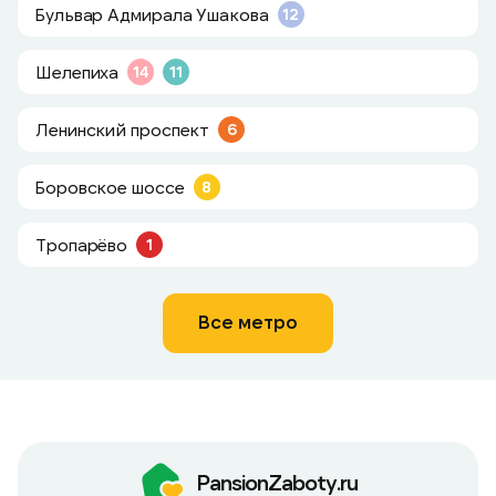
Бульвар Адмирала Ушакова
12
Шелепиха
14
11
Ленинский проспект
6
Боровское шоссе
8
Тропарёво
1
Все метро
PansionZaboty.ru