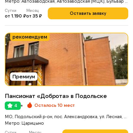
Метро: Автозаводская, Автозаводская (МЦК), Бульвар Дмитрия Донского
Сутки
Месяц
Оставить заявку
от 1.190 ₽
от 35 ₽
рекомендуем
Премиум
Пансионат «Доброта» в Подольске
Осталось 10 мест
4
МО, Подольский р-он, пос. Александровка, ул. Лесная, д. 14/1
Метро: Царицыно
Сутки
Месяц