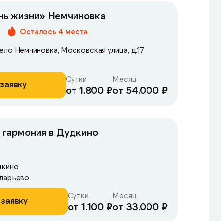
нь жизни» Немчиновка
Осталось 4 места
ело Немчиновка, Московская улица, д.17
Сутки
Месяц
заявку
от 1.800 ₽
от 54.000 ₽
 гармония в Дудкино
дкино
аларьево
Сутки
Месяц
 заявку
от 1.100 ₽
от 33.000 ₽