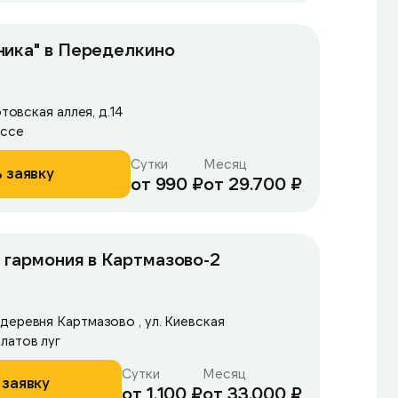
ника" в Переделкино
отовская аллея, д.14
оссе
Сутки
Месяц
 заявку
от 990 ₽
от 29.700 ₽
 гармония в Картмазово-2
деревня Картмазово , ул. Киевская
латов луг
Сутки
Месяц
 заявку
от 1.100 ₽
от 33.000 ₽