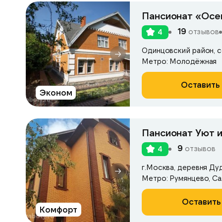
Пансионат «Осе
19
отзывов
4
Одинцовский район, с
Метро: Молодёжная
Оставить 
Эконом
Пансионат Уют и
9
отзывов
4
г.Москва, деревня Ду
Метро: Румянцево, С
Оставить
Комфорт