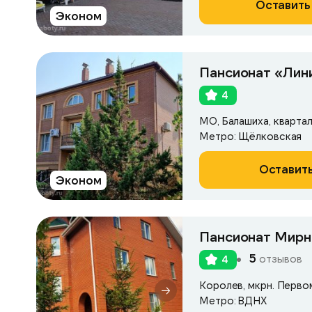
Оставить
Эконом
Пансионат «Лин
4
МО, Балашиха, кварта
Метро: Щёлковская
Оставить
Эконом
Пансионат Мирн
5
отзывов
4
Королев, мкрн. Первом
Метро: ВДНХ