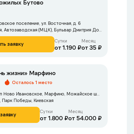
пожилых Бутово
овское поселение, ул. Восточная, д. 6
Метро: Автозаводская, Автозаводская (МЦК), Бульвар Дмитрия Донского
Сутки
Месяц
ть заявку
от 1.190 ₽
от 35 ₽
нь жизни» Марфино
Осталось 1 место
Одинцовский район, рп Ново Ивановское, Марфино, Можайское шоссе, д.46
, Парк Победы, Киевская
Сутки
Месяц
заявку
от 1.800 ₽
от 54.000 ₽