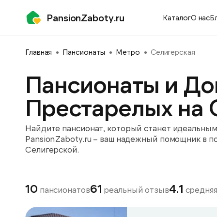
PansionZaboty.ru
Каталог
О нас
Б
Главная
Пансионаты
Метро
Селигерская
Пансионаты и До
Престарелых на 
Найдите пансионат, который станет идеальным 
PansionZaboty.ru – ваш надежный помощник в п
Селигерской.
10
61
4.1
пансионатов
реальный отзыв
средняя