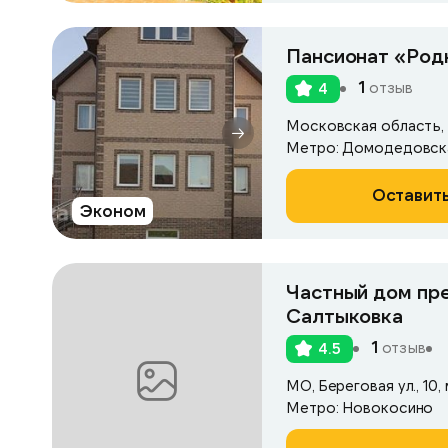
Пансионат «Род
1
отзыв
4
Московская область, 
Метро: Домодедовск
Оставить
Эконом
Частный дом пр
Салтыковка
1
отзыв
4.5
МО, Береговая ул., 10
Метро: Новокосино