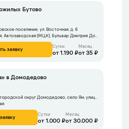
пожилых Бутово
овское поселение, ул. Восточная, д. 6
Метро: Автозаводская, Автозаводская (МЦК), Бульвар Дмитрия Донского
Сутки
Месяц
ть заявку
от 1.190 ₽
от 35 ₽
а» в Домодедово
Московская область, городской округ Домодедово, село Ям, улица Школьная, 38
ая
Сутки
Месяц
заявку
от 1.000 ₽
от 30.000 ₽