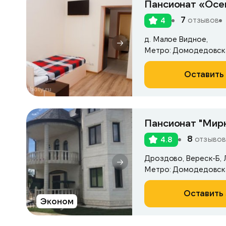
Пансионат «Осе
7
отзывов
4
д. Малое Видное,
Метро: Домодедовск
Оставить 
Пансионат "Мирн
8
отзывов
4.8
Дроздово, Вереск-Б, Л
Метро: Домодедовск
Оставить 
Эконом