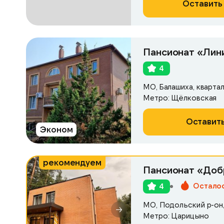
Оставить 
Пансионат «Лин
4
МО, Балашиха, кварта
Метро: Щёлковская
Оставить
Эконом
рекомендуем
Пансионат «Доб
Осталос
4
МО, Подольский р-он, 
Метро: Царицыно