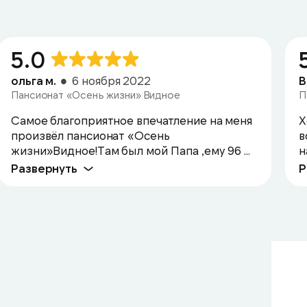
5.0
ольга м.
6 ноября 2022
В
Пансионат «Осень жизни» Видное
П
Самое благоприятное впечатление на меня
Х
произвёл пансионат «Осень
в
жизни»Видное!Там был мой Папа ,ему 96 ...
н
Развернуть
Р