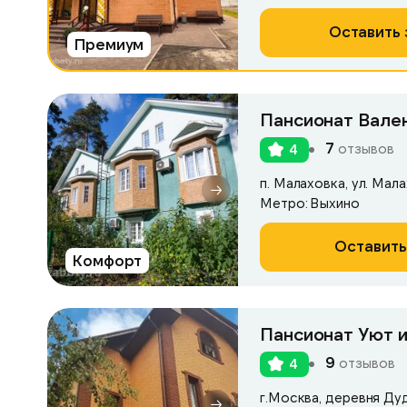
Оставить 
Премиум
Пансионат Вале
7
отзывов
4
п. Малаховка, ул. Мала
Метро: Выхино
Оставить
Комфорт
Пансионат Уют и
9
отзывов
4
г.Москва, деревня Ду