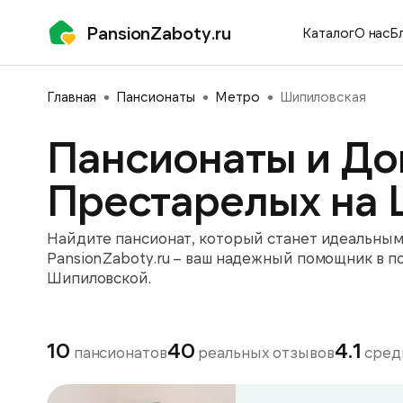
PansionZaboty.ru
Каталог
О нас
Б
Главная
Пансионаты
Метро
Шипиловская
Пансионаты и До
Престарелых на
Найдите пансионат, который станет идеальным 
PansionZaboty.ru – ваш надежный помощник в п
Шипиловской.
10
40
4.1
пансионатов
реальных отзывов
сред