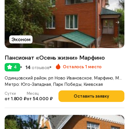
Эконом
Пансионат «Осень жизни» Марфино
Осталось 1 место
4
14
отзывов
Одинцовский район, рп Ново Ивановское, Марфино, Можайское шоссе, д.46
Метро: Юго-Западная, Парк Победы, Киевская
Сутки
Месяц
Оставить заявку
от 1.800 ₽
от 54.000 ₽