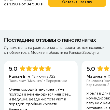
Оставить заявку
от 1.150 ₽
от 34.500 ₽
Последние отзывы о пансионатах
Лучшие цены на размещение в пансионатах для пожилых
от объектов в Москве и области на PansionZaboty.ru
5.0
5.0
Роман Б.
Марина
18 июля 2022
Пансионат "Мирника" в Переделкино
Пансионат Уют
Картмазово-2
Очень хороший пансионат. Уже
Я была в дли
полгода в нем находится наш отец
командировк
и дедушка. Везде чистота уют и
папу не с ке
порядок. Удобные кровати ...
оставила на т
Развернуть