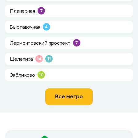
Планерная
7
Выставочная
4
Лермонтовский проспект
7
Шелепиха
14
11
Зябликово
10
Все метро