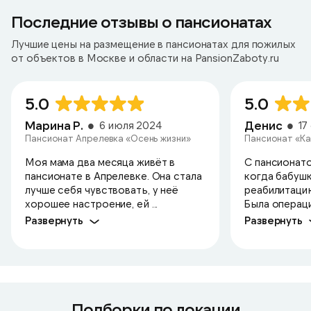
Последние отзывы о пансионатах
Лучшие цены на размещение в пансионатах для пожилых
от объектов в Москве и области на PansionZaboty.ru
5.0
5.0
Марина Р.
Денис
6 июля 2024
17
Пансионат Апрелевка «Осень жизни»
Пансионат «Ка
Моя мама два месяца живёт в
С пансионато
пансионате в Апрелевке. Она стала
когда бабушк
лучше себя чувствовать, у неё
реабилитаци
хорошее настроение, ей ...
Была операци
Развернуть
Развернуть
Подборки по локации