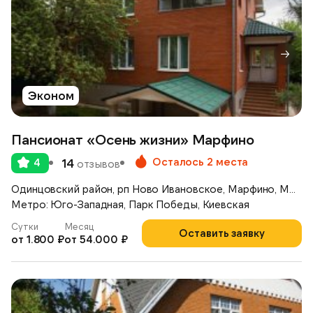
Эконом
Пансионат «Осень жизни» Марфино
Осталось 2 места
4
14
отзывов
Одинцовский район, рп Ново Ивановское, Марфино, Можайское шоссе, д.46
Метро: Юго-Западная, Парк Победы, Киевская
Сутки
Месяц
Оставить заявку
от 1.800 ₽
от 54.000 ₽