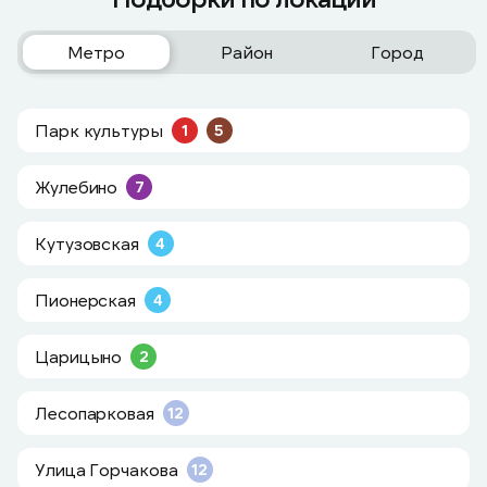
Метро
Район
Город
Парк культуры
1
5
Жулебино
7
Кутузовская
4
Пионерская
4
Царицыно
2
Лесопарковая
12
Улица Горчакова
12