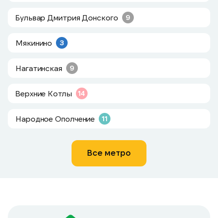
Бульвар Дмитрия Донского
9
Мякинино
3
Нагатинская
9
Верхние Котлы
14
Народное Ополчение
11
Все метро