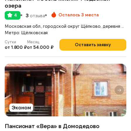
озера
Осталось 3 места
4
3
отзыва
Московская обл., городской округ Щёлково, деревня Медвежьи Озёра, д. 39
Метро: Щёлковская
Сутки
Месяц
Оставить заявку
от 1.800 ₽
от 54.000 ₽
Эконом
Пансионат «Вера» в Домодедово