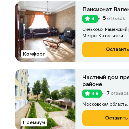
Пансионат Вален
5
отзывов
4
Синьково, Раменский р
Метро: Котельники
Оставить
Комфорт
Частный дом пр
районе
7
отзывов
4.8
Оставить 
Премиум