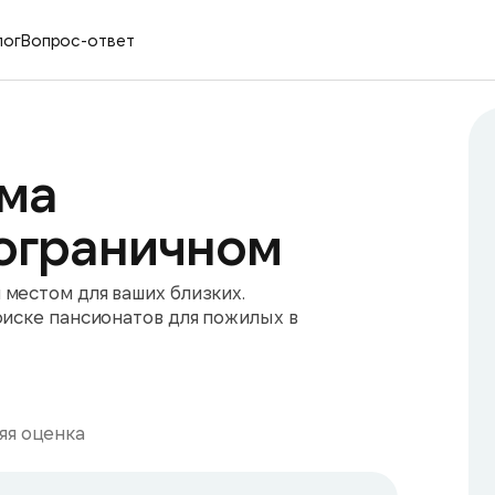
лог
Вопрос-ответ
ма
ограничном
местом для ваших близких.
оиске пансионатов для пожилых в
яя оценка