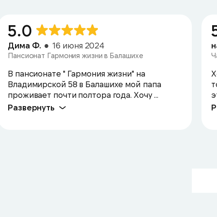
5.0
Дима Ф.
16 июня 2024
н
Пансионат Гармония жизни в Балашихе
Ч
В пансионате " Гармония жизни" на
Х
Владимирской 58 в Балашихе мой папа
т
проживает почти полтора года. Хочу ...
э
Развернуть
Р