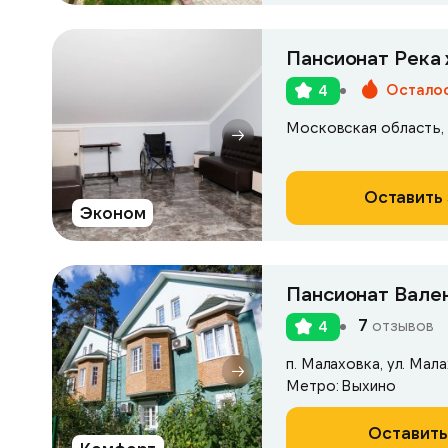
Пансионат Река 
Осталос
4
Оставить 
Эконом
Пансионат Вале
7
отзывов
4
п. Малаховка, ул. Мала
Метро: Выхино
Оставить