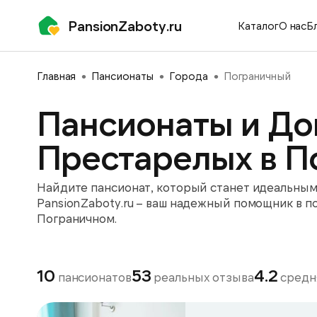
PansionZaboty.ru
Каталог
О нас
Б
Главная
Пансионаты
Города
Пограничный
Пансионаты и До
Престарелых в П
Найдите пансионат, который станет идеальным 
PansionZaboty.ru – ваш надежный помощник в п
Пограничном.
10
53
4.2
пансионатов
реальных отзыва
средн