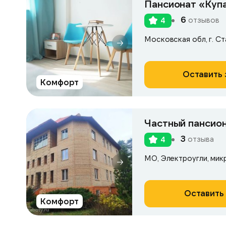
Пансионат «Куп
6
отзывов
4
Московская обл, г. Ста
Оставить 
Комфорт
Частный пансио
3
отзыва
4
МО, Электроугли, мик
Оставить 
Комфорт