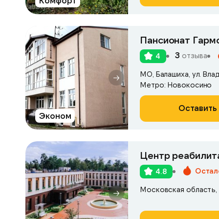
Комфорт
Пансионат Гармо
3
отзыва
4
МО, Балашиха, ул. Вла
Метро: Новокосино
Оставить 
Эконом
Остал
4.8