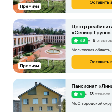
Оставить 
Премиум
Центр реабилита
«Сениор Групп»
9
отзывов
4.8
Оставить 
Премиум
Пансионат «Лин
13
отзывов
4
МоО, городской окру