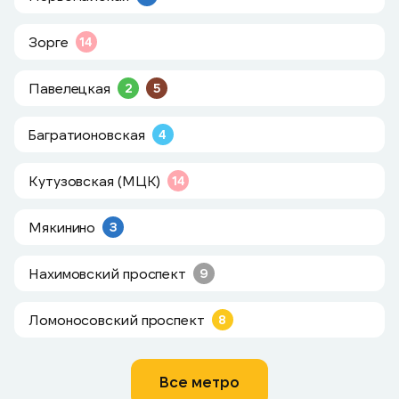
Зорге
14
Павелецкая
2
5
Багратионовская
4
Кутузовская (МЦК)
14
Мякинино
3
Нахимовский проспект
9
Ломоносовский проспект
8
Все метро