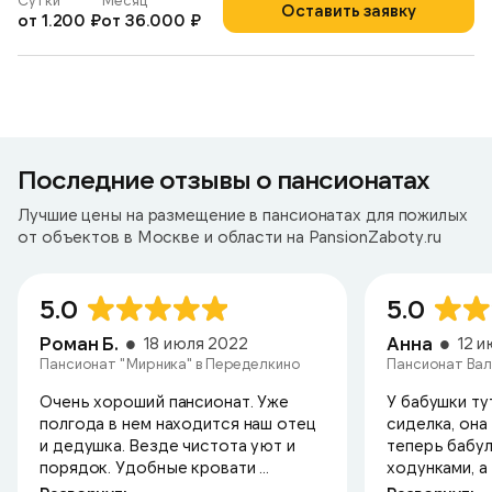
Сутки
Месяц
Оставить заявку
от 1.200 ₽
от 36.000 ₽
Последние отзывы о пансионатах
Лучшие цены на размещение в пансионатах для пожилых
от объектов в Москве и области на PansionZaboty.ru
5.0
5.0
Роман Б.
Анна
18 июля 2022
12 
Пансионат "Мирника" в Переделкино
Пансионат Вал
Очень хороший пансионат. Уже
У бабушки ту
полгода в нем находится наш отец
сиделка, она
и дедушка. Везде чистота уют и
теперь бабул
порядок. Удобные кровати ...
ходунками, а