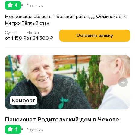
4
1
отзыв
Московская область, Троицкий район, д. Фоминское, коттеджный поселок «Согласие — 1», ул. Полевая, д.16
Метро: Тёплый стан
Сутки
Месяц
Оставить заявку
от 1.150 ₽
от 34.500 ₽
Комфорт
Пансионат Родительский дом в Чехове
4
1
отзыв