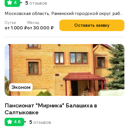
4
5
отзывов
Московская область, Раменский городской округ, рабочий посёлок Ильинский, улица Опаринская, 44
Сутки
Месяц
Оставить заявку
от 1.000 ₽
от 30.000 ₽
Эконом
Пансионат "Мирника" Балашиха в
Салтыковке
4.6
5
отзывов