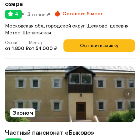
озера
Осталось 5 мест
4
3
отзыва
Московская обл., городской округ Щёлково, деревня Медвежьи Озёра, д. 39
Метро: Щёлковская
Сутки
Месяц
Оставить заявку
от 1.800 ₽
от 54.000 ₽
Эконом
Частный пансионат «Быково»