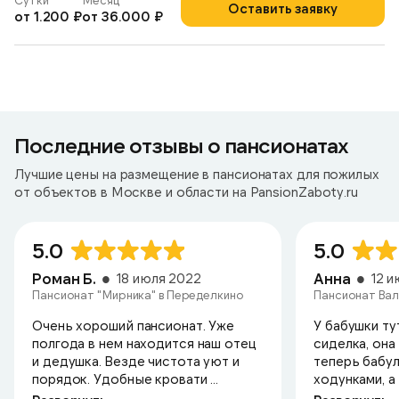
Сутки
Месяц
Оставить заявку
от 1.200 ₽
от 36.000 ₽
Последние отзывы о пансионатах
Лучшие цены на размещение в пансионатах для пожилых
от объектов в Москве и области на PansionZaboty.ru
5.0
5.0
Роман Б.
Анна
18 июля 2022
12 
Пансионат "Мирника" в Переделкино
Пансионат Вал
Очень хороший пансионат. Уже
У бабушки ту
полгода в нем находится наш отец
сиделка, она
и дедушка. Везде чистота уют и
теперь бабул
порядок. Удобные кровати ...
ходунками, а