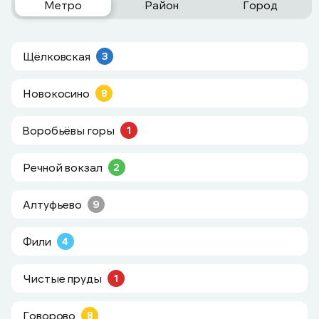
Метро
Район
Город
Щёлковская
3
Новокосино
8
Воробьёвы горы
1
Речной вокзал
2
Алтуфьево
9
Фили
4
Чистые пруды
1
Говорово
8