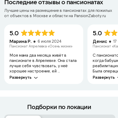
Последние отзывы о пансионатах
Лучшие цены на размещение в пансионатах для пожилых
от объектов в Москве и области на PansionZaboty.ru
5.0
5.0
Марина Р.
Денис
6 июля 2024
17
Пансионат Апрелевка «Осень жизни»
Пансионат «Ка
Моя мама два месяца живёт в
С пансионато
пансионате в Апрелевке. Она стала
когда бабушк
лучше себя чувствовать, у неё
реабилитаци
хорошее настроение, ей ...
Была операци
Развернуть
Развернуть
Подборки по локации