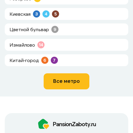
Киевская
3
4
5
Цветной бульвар
9
Измайлово
14
Китай-город
6
7
Все метро
PansionZaboty.ru