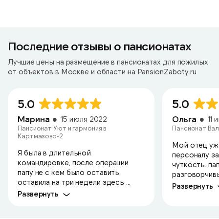
Последние отзывы о пансионатах
Лучшие цены на размещение в пансионатах для пожилых
от объектов в Москве и области на PansionZaboty.ru
5.0
5.0
Марина
Ольга
15 июля 2022
11 
Пансионат Уют и гармония в
Пансионат Вал
Картмазово-2
Мой отец уж
Я была в длительной
персоналу за
командировке, после операции
чуткость. па
папу не с кем было оставить,
разговорчивый
оставила на три недели здесь ...
Развернуть
Развернуть