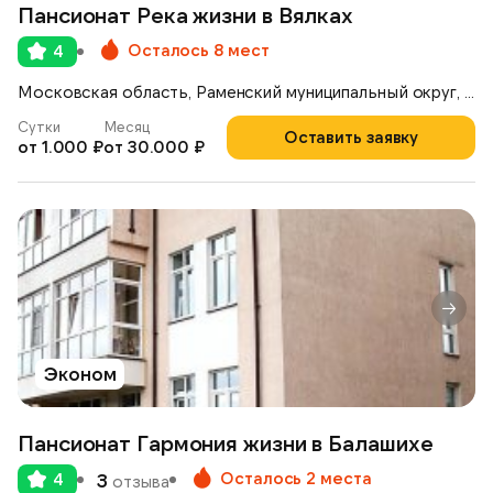
Пансионат Река жизни в Вялках
Осталось 8 мест
4
Московская область, Раменский муниципальный округ, деревня Вялки, 1-я Железнодорожная улица, 42
Сутки
Месяц
Оставить заявку
от 1.000 ₽
от 30.000 ₽
Эконом
Пансионат Гармония жизни в Балашихе
Осталось 2 места
4
3
отзыва