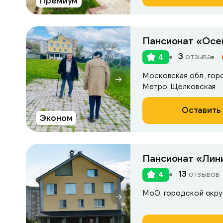
Премиум
Пансионат «Осе
3
отзыва
4
Метро: Щёлковская
Оставить 
Эконом
Пансионат «Лин
13
отзывов
4
МоО, городской окру