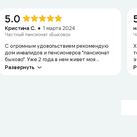
5.0
Кристина С.
1 марта 2024
н
Частный пансионат «Быково»
Ч
С огромным удовольствием рекомендую
Х
дом инвалидов и пенсионеров "пансионат
т
быково". Уже 2 года в нем живет моя ...
э
Развернуть
Р