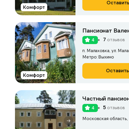
Оставить
Комфорт
Пансионат Вале
7
отзывов
4
п. Малаховка, ул. Мала
Метро: Выхино
Оставить
Комфорт
Частный пансио
5
отзывов
4