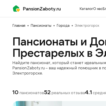
PansionZaboty.ru
Каталог
О нас
Б
Главная
Пансионаты
Города
Электрогорск
Пансионаты и До
Престарелых в Э
Найдите пансионат, который станет идеальным 
PansionZaboty.ru – ваш надежный помощник в п
Электрогорске.
10
52
4.1
пансионатов
реальных отзыва
средня