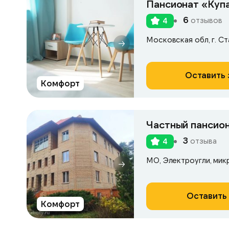
Пансионат «Куп
6
отзывов
4
Московская обл, г. Ста
Оставить 
Комфорт
Частный пансио
3
отзыва
4
МО, Электроугли, мик
Оставить 
Комфорт