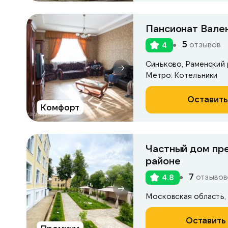
Пансионат Вален
5
отзывов
4
Синьково, Раменский р
Метро: Котельники
Оставить
Комфорт
Частный дом пр
районе
7
отзывов
4.8
Оставить 