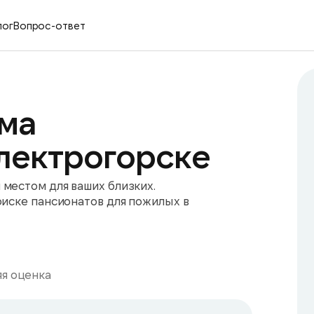
лог
Вопрос-ответ
ма
лектрогорске
местом для ваших близких.
оиске пансионатов для пожилых в
я оценка