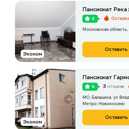
Пансионат Река 
Осталос
4
Оставить 
Эконом
Пансионат Гармо
3
отзыва
4
МО, Балашиха, ул. Вла
Метро: Новокосино
Оставить 
Эконом