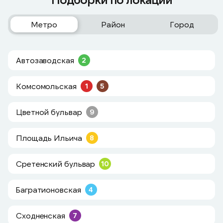
Метро
Район
Город
Автозаводская
2
Комсомольская
1
5
Цветной бульвар
9
Площадь Ильича
8
Сретенский бульвар
10
Багратионовская
4
Сходненская
7