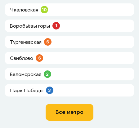
Чкаловская
10
Воробьёвы горы
1
Тургеневская
6
Свиблово
6
Беломорская
2
Парк Победы
3
Все метро