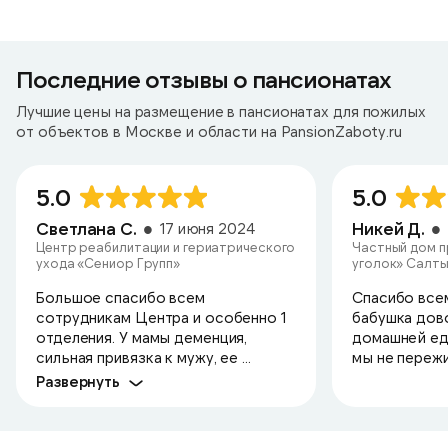
Последние отзывы о пансионатах
Лучшие цены на размещение в пансионатах для пожилых
от объектов в Москве и области на PansionZaboty.ru
5.0
5.0
Светлана С.
Никей Д.
17 июня 2024
Центр реабилитации и гериатрического
Частный дом 
ухода «Сениор Групп»
уголок» Салт
Большое спасибо всем
Спасибо всем
сотрудникам Центра и особенно 1
бабушка дов
отделения. У мамы деменция,
домашней едо
сильная привязка к мужу, ее ...
мы не переж
Развернуть