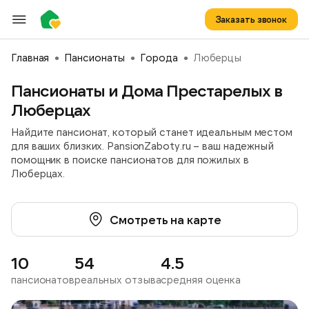
Заказать звонок
Главная
Пансионаты
Города
Люберцы
Пансионаты и Дома Престарелых в
Люберцах
Найдите пансионат, который станет идеальным местом
для ваших близких. PansionZaboty.ru – ваш надежный
помощник в поиске пансионатов для пожилых в
Люберцах.
Смотреть на карте
10
54
4.5
пансионатов
реальных отзыва
средняя оценка