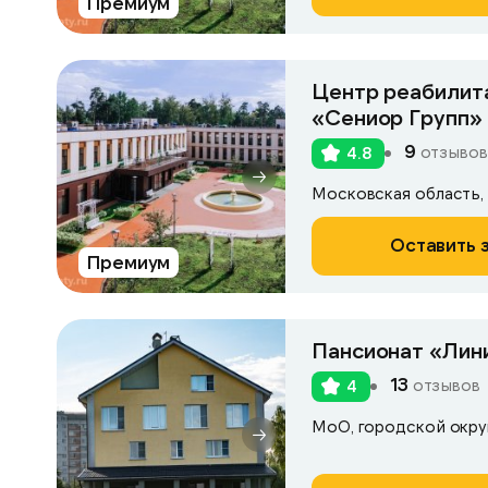
Премиум
Центр реабилита
«Сениор Групп»
9
отзывов
4.8
Оставить 
Премиум
Пансионат «Лин
13
отзывов
4
МоО, городской окру