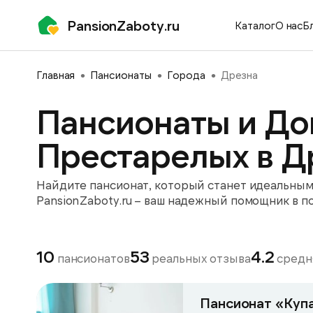
PansionZaboty.ru
Каталог
О нас
Б
Главная
Пансионаты
Города
Дрезна
Пансионаты и До
Престарелых в Д
Найдите пансионат, который станет идеальным 
PansionZaboty.ru – ваш надежный помощник в п
10
53
4.2
пансионатов
реальных отзыва
средн
Пансионат «Куп