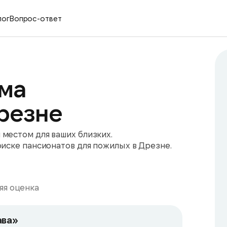
лог
Вопрос-ответ
ма
резне
местом для ваших близких.
оиске пансионатов для пожилых в Дрезне.
яя оценка
ава»