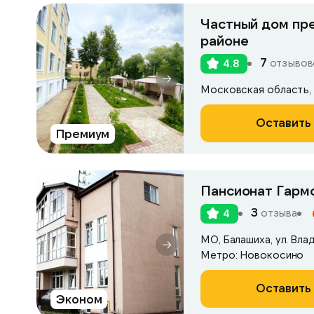
Частный дом пр
районе
7
отзывов
4.8
Оставить 
Премиум
Пансионат Гармо
3
отзыва
4
МО, Балашиха, ул. Вла
Метро: Новокосино
Оставить 
Эконом