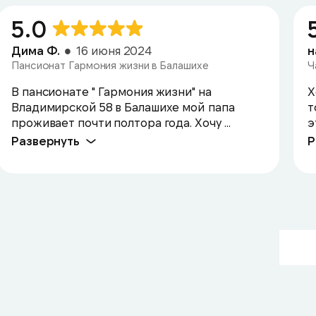
5.0
Дима Ф.
16 июня 2024
н
Пансионат Гармония жизни в Балашихе
Ч
В пансионате " Гармония жизни" на
Х
Владимирской 58 в Балашихе мой папа
т
проживает почти полтора года. Хочу ...
э
Развернуть
Р