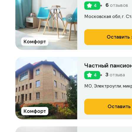
6
отзывов
4
Московская обл, г. Ста
Оставить 
Комфорт
Частный пансио
3
отзыва
4
МО, Электроугли, мик
Оставить 
Комфорт