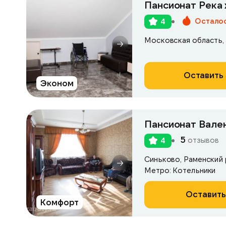
Пансионат Река 
Осталос
4
Оставить 
Эконом
Пансионат Вален
5
отзывов
4
Синьково, Раменский р
Метро: Котельники
Оставить
Комфорт