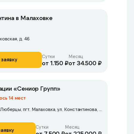
нтина в Малаховке
ховская, д. 46
Сутки
Месяц
 заявку
от 1.150 ₽
от 34.500 ₽
Центр реабилитации «Сениор Групп»
ось 14 мест
Московская область, Люберцы, пгт. Малаховка, ул. Константинова, 42А
Сутки
Месяц
заявку
от 7.500 ₽
от 225.000 ₽