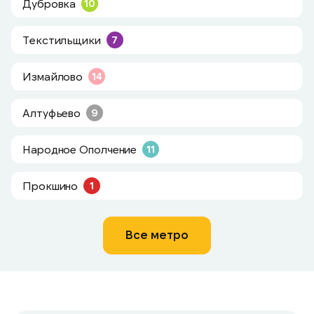
Дубровка
10
Текстильщики
7
Измайлово
14
Алтуфьево
9
Народное Ополчение
11
Прокшино
1
Все метро